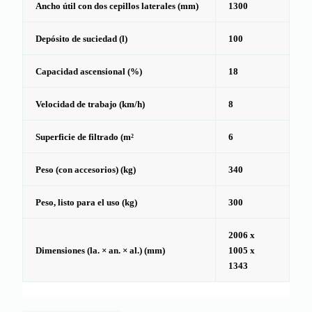
Ancho útil con dos cepillos laterales (mm)
1300
Depósito de suciedad (l)
100
Capacidad ascensional (%)
18
Velocidad de trabajo (km/h)
8
Superficie de filtrado (m²
6
Peso (con accesorios) (kg)
340
Peso, listo para el uso (kg)
300
2006 x
Dimensiones (la. × an. × al.) (mm)
1005 x
1343